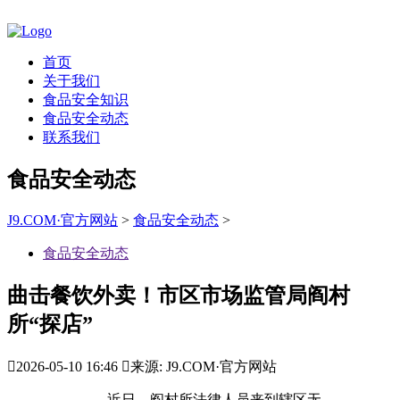
首页
关于我们
食品安全知识
食品安全动态
联系我们
食品安全动态
J9.COM·官方网站
>
食品安全动态
>
食品安全动态
曲击餐饮外卖！市区市场监管局阎村
所“探店”

2026-05-10 16:46

来源: J9.COM·官方网站
近日，阎村所法律人员来到辖区无