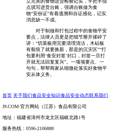
立完美的食物进货检验记实，手把手指
点填写进货台账，强调台账做为食
物“安份证”有着逃溯和自证感化，记实
消息缺一不成。
对于制做和打包过程中的食物平安
要点，法律人员更是把细节掰开揉碎了
讲：“切菜板用完要清理清洁，木砧板
有裂痕了就要换新，那是的沉灾区”“打
包要利用‘食安封签’封口，封签一旦打
开就无法回复复兴”。一项项要点、一
句句，帮帮商家从细微处落实好食物平
安从体义务。
首页
关于我们
食品安全知识
食品安全动态
联系我们
J9.COM·官方网站（江苏）食品有限公司
地址：福建省漳州市龙文区福岐北路1号
服务热线：0596-2106888