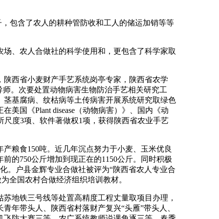
子，包含了农人的耕种管防收和工人的储运加销等等
场、农人合做社的科学使用和，更包含了科学家取
陕西省小麦财产手艺系统岗亭专家，陕西省农学
导师。次要处置动物病害生物防治手艺相关研究工
、茎基腐病、纹枯病等土传病害开展系统研究取绿色
Plant disease（动物病害）》、国内《动
所尺度3项、软件著做权1项，获得陕西省农业手艺
年产粮食150吨。近几年沉点努力于小麦、玉米优良
的750公斤增加到现正在的1150公斤。同时积极
度化。户县金辉专业合做社被评为“陕西省农人专业合
做为全国农村合做经济组织培训教材。
苏地铁三号线等处置高精度工程丈量取项目办理，
长青年带头人、陕西省村落财产复兴“头雁”带头人、
机飞防大赛三等、农广系统教师说课角逐三等、春季