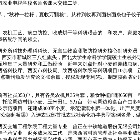
市农业电视学校名师名课大交锋二等。
，“秋种一粒籽，夏收万颗粮”。从种到收再到面粉面条包子饺
。
农机工艺、病虫防控、收成烘干等科研艰苦的，和农户、家庭农
事搭配学问的领会。
究所科技办理科科长、无害生物监测取防控研究核心副研究员，
员，西安市新城区三八红旗头，西北大学生命科学学院硕士生校外
面堆集了大量研究和工做经验，近年来沉点针对小麦孢囊线虫病
技厅、西安市科技局、陕西省科学院等科研项目10余项，正在美国《
焦点期刊颁发研究论文40余篇，授权发现专利5项、制定陕西省处
社员353户，具有各类农机具35台套，粮食种植面积650亩，
托管周边村镇小麦、玉米田1。5万亩，带动周边粮食亩产由多年前
示范项目，还建成300亩小麦、示范灌溉水肥一体化、出产尺
人群众架起桥梁》入选农业部首批农业社会化办事典型案例名录，
安交通工程学院工程丈量专业，曾正在中铁地道股份无限公司姑
3年子承父业，返乡成为农二代，是陕西省村落管理及社会事业成
会农业科普帮力村落复兴优良小我，西安市高本质农人植保无人