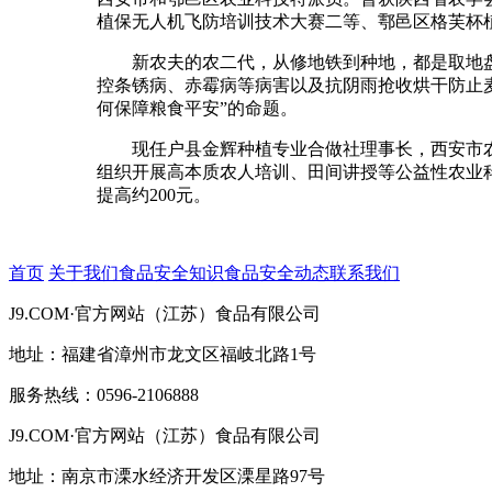
植保无人机飞防培训技术大赛二等、鄠邑区格芙杯
新农夫的农二代，从修地铁到种地，都是取地盘
控条锈病、赤霉病等病害以及抗阴雨抢收烘干防止
何保障粮食平安”的命题。
现任户县金辉种植专业合做社理事长，西安市农人
组织开展高本质农人培训、田间讲授等公益性农业科
提高约200元。
首页
关于我们
食品安全知识
食品安全动态
联系我们
J9.COM·官方网站（江苏）食品有限公司
地址：福建省漳州市龙文区福岐北路1号
服务热线：0596-2106888
J9.COM·官方网站（江苏）食品有限公司
地址：南京市溧水经济开发区溧星路97号