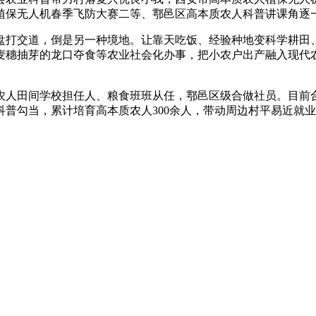
植保无人机春季飞防大赛二等、鄠邑区高本质农人科普讲课角逐
打交道，倒是另一种境地。让靠天吃饭、经验种地变科学耕田、
麦穗抽芽的龙口夺食等农业社会化办事，把小农户出产融入现代
田间学校担任人、粮食班班从任，鄠邑区级合做社员。目前合做
普勾当，累计培育高本质农人300余人，带动周边村平易近就业