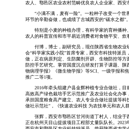
农人、鄠邑区农业农村范畴优良农人企业家、西安
“小满不满，麦有一险”。一粒种子改变一个世界
环节的辛勤奋做，也成绩了古城西安的“碳水之都”
特别是小麦的种植办理，有科学家的育种播种、
农人的科普宣传和市平易近消费者对食物平安、炊
付博，博士，副研究员，现任陕西省生物农业研
会“科学家实践小院”首席专家，西安市科技特派
做，正在病原判定、生防菌剂开辟、生物防控等方
防控手艺研究。掌管国度沉点研发打算子课题、陕西省科
物病理学报》《微生物学报》等SCI、一级学报和
推广二等1项。
2016年牵头组建户县金辉种植专业合做社，目前有
高效高产绿色栽培手艺示范推广及农业社会化办事，
承担国度粮食高产建立、农人专业合做社提拔等科技
做社示范社”，《快速农业科技 为农技单元和农
张辉，西安市鄠邑区甘河街道丁村人，结业于西
正在杭州天目山提拔项目工程部丈量队队长。202
西安市和鄠邑区农业科技特派员。曾获陕西省农学