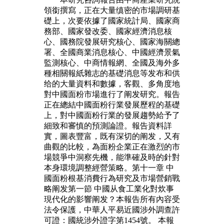
領銜撰寫，正在大量缜密的市場調研基
礎上，次要依據了國家統計局、國家商
務部、國家發改委、國家經濟消息核
心、國務院發展研究核心、國家海關總
署、全國商業消息核心、中國經濟景氣
監測核心、中商情報網、全國及海外多
種相關報紙雜志的基礎消息等发布和供
给的大量資料和數據，客觀、多角度地
對中國面粉市場進行了阐发研究。報告
正在總結中國面粉行業發展歷程的基礎
上，對中國面粉行業的發展趨勢給予了
細致和審慎的預測論證。報告資料詳
實，圖表豐富，既有深切的阐发，又有
曲觀的比較，為面粉企業正在激烈的市
場競爭中洞察先機，能準確及時的針對
本身環境調整經營策略。第十一章 中
國面粉根基消費行為研究及市場營銷戰
略阐发第一節 中國从食工業化對炊事
現代化的影響阐发？本報告所有內容受
法令保護，中華人平易近國涉外調查許
可證：國統涉外證字第1454號。 本報