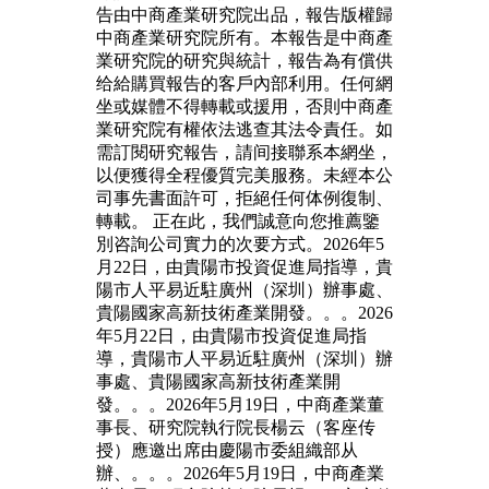
告由中商產業研究院出品，報告版權歸
中商產業研究院所有。本報告是中商產
業研究院的研究與統計，報告為有償供
给給購買報告的客戶內部利用。任何網
坐或媒體不得轉載或援用，否則中商產
業研究院有權依法逃查其法令責任。如
需訂閱研究報告，請间接聯系本網坐，
以便獲得全程優質完美服務。未經本公
司事先書面許可，拒絕任何体例復制、
轉載。 正在此，我們誠意向您推薦鑒
別咨詢公司實力的次要方式。2026年5
月22日，由貴陽市投資促進局指導，貴
陽市人平易近駐廣州（深圳）辦事處、
貴陽國家高新技術產業開發。。。2026
年5月22日，由貴陽市投資促進局指
導，貴陽市人平易近駐廣州（深圳）辦
事處、貴陽國家高新技術產業開
發。。。2026年5月19日，中商產業董
事長、研究院執行院長楊云（客座传
授）應邀出席由慶陽市委組織部从
辦、。。。2026年5月19日，中商產業