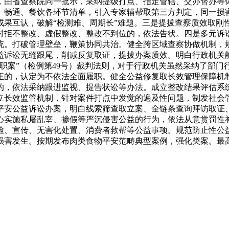
，由省查察院同一批示，采纳提级打点、指定管辖、交办督办等
、畅通、餐饮各环节清单，引入专家辅帮取第三方判定，同一损
成果互认，破解“检测难、周期长”难题。三是提拔查察质效取刚
对拒不整改、虚假整改、整改不到位的，依法告状。四是多元诉
统。打破管理壁垒，鞭策协同共治。健全跨区域查察协做机制，
益诉讼无缝跟尾，削减反复取证，提拔办案质效。明白行政机关能
职案”（检例第49号）裁判法则，对于行政机关虽然采纳了部
正的，认定为不依法全面履职。健全公益修复取长效管理保障机
的，依法采纳跟进监视、提告状讼等办法。成立整改结果评估系
立长效监管机制，针对案件打点中发觉的遍及性问题，制发社会
平安公益诉讼办案，明白线索筛查取立案、全链条查询拜访取证
心实施私屠乱宰、掺假等严沉侵害公益的行为，依法从意赏罚性
检、宣传、无害化处置、消费者救帮等公益事项。规范防止性公
害发生。按期发布肉类食物平安范畴典型案例，强化类案。最高人平