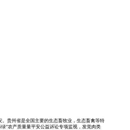
安。贵州省是全国主要的生态畜牧业，生态畜禽等特
添绿”农产质量量平安公益诉讼专项监视，发觉肉类