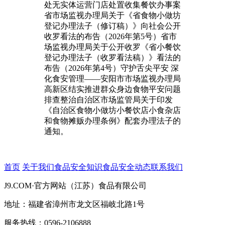
处无实体运营门店处置收集餐饮办事案
省市场监视办理局关于《省食物小做坊
登记办理法子（修订稿）》向社会公开
收罗看法的布告（2026年第5号）省市
场监视办理局关于公开收罗《省小餐饮
登记办理法子（收罗看法稿）》看法的
布告（2026年第4号）守护舌尖平安 深
化食安管理——安阳市市场监视办理局
高新区结实推进群众身边食物平安问题
排查整治自治区市场监管局关于印发
《自治区食物小做坊小餐饮店小食杂店
和食物摊贩办理条例》配套办理法子的
通知。
首页
关于我们
食品安全知识
食品安全动态
联系我们
J9.COM·官方网站（江苏）食品有限公司
地址：福建省漳州市龙文区福岐北路1号
服务热线：0596-2106888