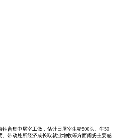
畜集中屠宰工做，估计日屠宰生猪500头、牛50
程度、带动处所经济成长取就业增收等方面阐扬主要感