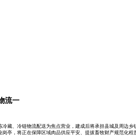
物流一
藏、冷链物流配送为焦点营业，建成后将承担县城及周边乡镇牲
个就业岗亭，将正在保障区域肉品供应平安、提拔畜牧财产规范化