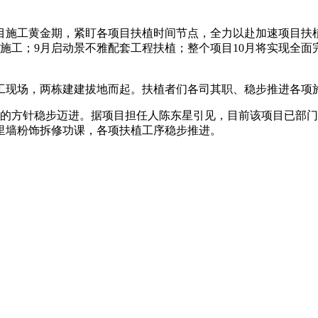
工黄金期，紧盯各项目扶植时间节点，全力以赴加速项目扶植
施工；9月启动景不雅配套工程扶植；整个项目10月将实现全面完
现场，两栋建建拔地而起。扶植者们各司其职、稳步推进各项
营的方针稳步迈进。据项目担任人陈东星引见，目前该项目已部
里墙粉饰拆修功课，各项扶植工序稳步推进。