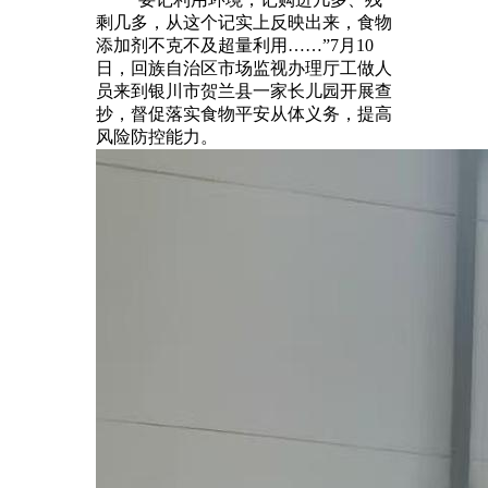
剩几多，从这个记实上反映出来，食物
添加剂不克不及超量利用……”7月10
日，回族自治区市场监视办理厅工做人
员来到银川市贺兰县一家长儿园开展查
抄，督促落实食物平安从体义务，提高
风险防控能力。