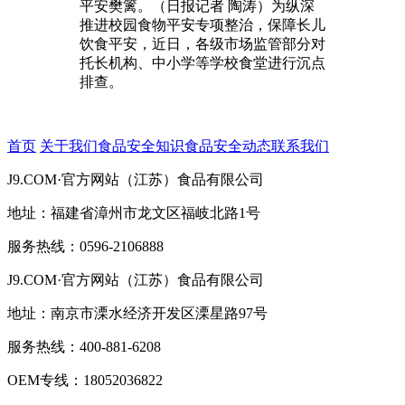
平安樊篱。（日报记者 陶涛）为纵深
推进校园食物平安专项整治，保障长儿
饮食平安，近日，各级市场监管部分对
托长机构、中小学等学校食堂进行沉点
排查。
首页
关于我们
食品安全知识
食品安全动态
联系我们
J9.COM·官方网站（江苏）食品有限公司
地址：福建省漳州市龙文区福岐北路1号
服务热线：0596-2106888
J9.COM·官方网站（江苏）食品有限公司
地址：南京市溧水经济开发区溧星路97号
服务热线：400-881-6208
OEM专线：18052036822