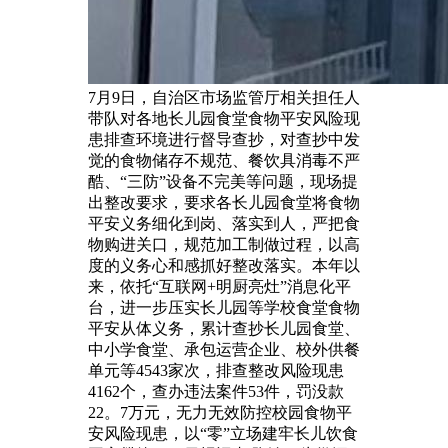
7月9日，自治区市场监管厅相关担任人
带队对各地长儿园食堂食物平安风险现
患排查环境进行督导查抄，对查抄中发
觉的食物储存不规范、餐饮具消毒不严
酷、“三防”设备不完美等问题，现场提
出整改要求，要求各长儿园食堂将食物
平安义务细化到岗、落实到人，严把食
物购进关口，规范加工制做过程，以高
度的义务心和感抓好整改落实。本年以
来，依托“互联网+明厨亮灶”消息化平
台，进一步压实长儿园等学校食堂食物
平安从体义务，累计查抄长儿园食堂、
中小学食堂、承包运营企业、校外供餐
单元等4543家次，排查整改风险现患
4162个，查办违法案件53件，罚没款
22。7万元，无力无效防控校园食物平
安风险现患，以“零”立场建牢长儿饮食