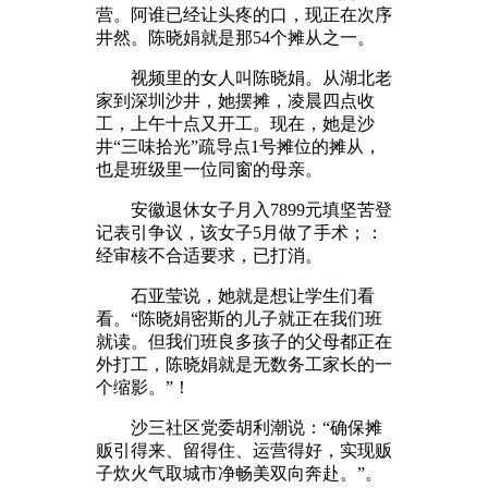
营。阿谁已经让头疼的口，现正在次序
井然。陈晓娟就是那54个摊从之一。
视频里的女人叫陈晓娟。从湖北老
家到深圳沙井，她摆摊，凌晨四点收
工，上午十点又开工。现在，她是沙
井“三味拾光”疏导点1号摊位的摊从，
也是班级里一位同窗的母亲。
安徽退休女子月入7899元填坚苦登
记表引争议，该女子5月做了手术；：
经审核不合适要求，已打消。
石亚莹说，她就是想让学生们看
看。“陈晓娟密斯的儿子就正在我们班
就读。但我们班良多孩子的父母都正在
外打工，陈晓娟就是无数务工家长的一
个缩影。”！
沙三社区党委胡利潮说：“确保摊
贩引得来、留得住、运营得好，实现贩
子炊火气取城市净畅美双向奔赴。”。