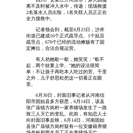
离不及时被冲入水中，传递：现场救援
2名落水人员出险，1名失联人员正正在
全力搜救中。
记者领会到，截至6月23日，沙井
街道已建成16个正式疏导点、1个姑且
疏导点，670个已经的流动摊贩有了固
定摊位，合法合规运营。
有人劝她歇一歇，她笑笑：“歇不
起，两个娃要上学。”她的设法很简
单：不让孩子再吃本人吃过的苦。千里
之外，儿子舒思松把这一切看正在眼
里。
6月30日，封面旧事记者从河南信
阳市固始县多方获悉，6月14日，该县
张广庙镇方岗村一家养猪场发生了一路
致三人灭亡的变乱。此前，有知恋人士
向封面旧事反映，6月14日，河南固始
县张广庙镇方岗村疑有一位安徽籍养猪
场老板和两名员工正在养猪场灭亡。