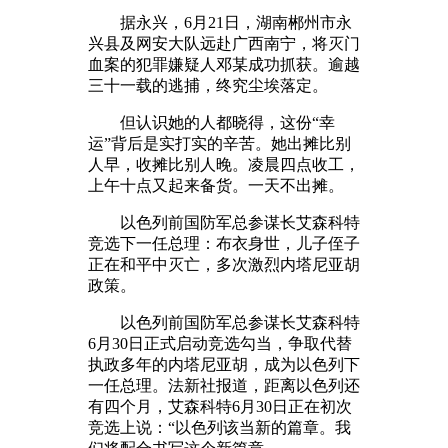
据永兴，6月21日，湖南郴州市永
兴县及网安大队远赴广西南宁，将灭门
血案的犯罪嫌疑人邓某成功抓获。逾越
三十一载的逃捕，终究尘埃落定。
但认识她的人都晓得，这份“幸
运”背后是实打实的辛苦。她出摊比别
人早，收摊比别人晚。凌晨四点收工，
上午十点又起来备货。一天不出摊。
以色列前国防军总参谋长艾森科特
竞选下一任总理：布衣身世，儿子侄子
正在和平中灭亡，多次激烈内塔尼亚胡
政策。
以色列前国防军总参谋长艾森科特
6月30日正式启动竞选勾当，争取代替
执政多年的内塔尼亚胡，成为以色列下
一任总理。法新社报道，距离以色列还
有四个月，艾森科特6月30日正在初次
竞选上说：“以色列该当新的篇章。我