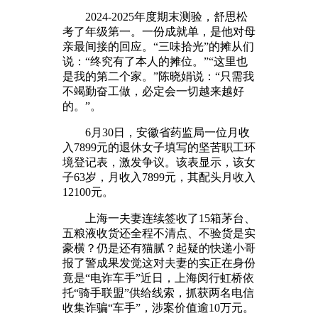
2024-2025年度期末测验，舒思松
考了年级第一。一份成就单，是他对母
亲最间接的回应。“三味拾光”的摊从们
说：“终究有了本人的摊位。”“这里也
是我的第二个家。”陈晓娟说：“只需我
不竭勤奋工做，必定会一切越来越好
的。”。
6月30日，安徽省药监局一位月收
入7899元的退休女子填写的坚苦职工环
境登记表，激发争议。该表显示，该女
子63岁，月收入7899元，其配头月收入
12100元。
上海一夫妻连续签收了15箱茅台、
五粮液收货还全程不清点、不验货是实
豪横？仍是还有猫腻？起疑的快递小哥
报了警成果发觉这对夫妻的实正在身份
竟是“电诈车手”近日，上海闵行虹桥依
托“骑手联盟”供给线索，抓获两名电信
收集诈骗“车手”，涉案价值逾10万元。