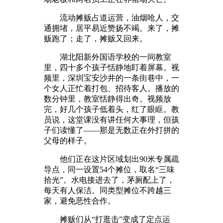
流动摊贩占道运营，油烟呛人，交
通拥堵，居平易近赞扬不竭。来了，摊
贩跑了；走了，摊贩又回来。
湖北阳新外国语学校的一间教室
里，四十多个孩子恬静地盯着屏幕。视
频里，深圳宝安沙井的一条街巷中，一
个女人正忙着打包、招待客人。播放的
数分钟里，教室恬静得出奇。视频放
完，好几个孩子低着头，红了眼眶。教
员说，这堂课没有讲任何大事理，但孩
子们读懂了——那是无数正在外打拼的
父母的样子。
他们正在这片区域划出90米专属疏
导点，同一设置54个摊位，取名“三味
拾光”。水电接进去了，茅厕配上了，
每天有人保洁。同类型摊位不跨越三
家，避免恶性合作。
摊贩们从“打逛击”变成了定点运