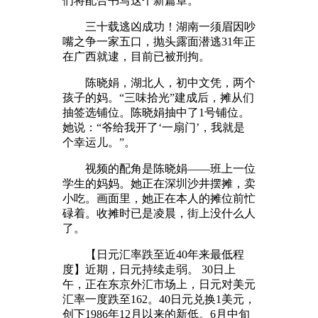
们将配合书写这个新篇章。
三十载逃凶成功！湖南一须眉因吵
嘴之争一家五口，抛头露面潜逃31年正
在广西就逮，目前已被刑拘。
陈晓娟，湖北人，初中文凭，两个
孩子的妈。“三味拾光”建成后，摊从们
抽签选铺位。陈晓娟抽中了1号铺位。
她说：“爷给我开了‘一扇门’，我就是
个幸运儿。”。
视频的配角是陈晓娟——班上一位
学生的妈妈。她正在深圳沙井摆摊，卖
小吃。画面里，她正在本人的摊位前忙
碌着。收摊时已是凌晨，街上没什么人
了。
【日元汇率跌至近40年来最低程
度】近期，日元持续走弱。 30日上
午，正在东京外汇市场上，日元对美元
汇率一度跌至162。40日元兑换1美元，
创下1986年12月以来的新低。6月中旬