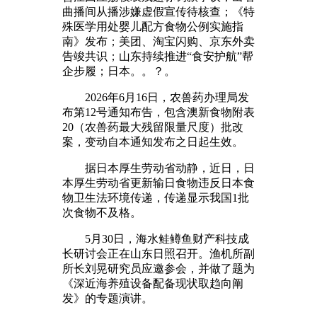
曲播间从播涉嫌虚假宣传待核查；《特
殊医学用处婴儿配方食物公例实施指
南》发布；美团、淘宝闪购、京东外卖
告竣共识；山东持续推进“食安护航”帮
企步履；日本。。？。
2026年6月16日，农兽药办理局发
布第12号通知布告，包含澳新食物附表
20（农兽药最大残留限量尺度）批改
案，变动自本通知发布之日起生效。
据日本厚生劳动省动静，近日，日
本厚生劳动省更新输日食物违反日本食
物卫生法环境传递，传递显示我国1批
次食物不及格。
5月30日，海水鲑鳟鱼财产科技成
长研讨会正在山东日照召开。渔机所副
所长刘晃研究员应邀参会，并做了题为
《深近海养殖设备配备现状取趋向阐
发》的专题演讲。