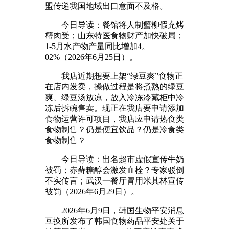
盟传递我国地域出口意面不及格。
今日导读：餐馆将人制蟹柳假充烤
蟹肉受；山东特医食物财产加快破局；
1-5月水产物产量同比增加4。
02%（2026年6月25日）。
我店近期想要上架“绿豆爽”食物正
在店内发卖，操做过程是将煮熟的绿豆
爽、绿豆汤放凉，放入冷冻冷藏柜中冷
冻后拆碗售卖。现正在我店要申请添加
食物运营许可项目，我店应申请热食类
食物制售？仍是便宜饮品？仍是冷食类
食物制售？
今日导读：出名超市虚假宣传牛奶
被罚；赤藓糖醇会激发血栓？专家驳倒
不实传言；武汉一餐厅冒用米其林宣传
被罚（2026年6月29日）。
2026年6月9日，韩国生物平安消息
互换所发布了韩国食物药品平安处关于