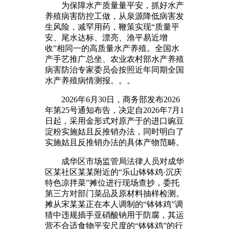
为保障水产质量量平安，抓好水产
养殖病害防控工做，从泉源降低病害发
生风险，减罕用药，鞭策实现“质量平
安、尾水达标、漂亮、渔平易近增
收”相同一的高质量水产养殖。全国水
产手艺推广总坐、农业农村部水产养殖
病害防治专家委员会按照近年同期全国
水产养殖病情测报。。。
2026年6月30日，商务部发布2026
年第25号通知布告，决定自2026年7月1
日起，采用金形式对原产于的进口豌豆
淀粉实施姑且反推销办法，同时明白了
实施姑且反推销办法的具体产物范畴。
成华区市场监管局法律人员对成华
区某社区某某附近的“乐山钵钵鸡·沉庆
特色凉拌菜”摊位进行现场查抄，委托
第三方对部门菜品及原材料抽样检测。
摊从宋某某正在本人调制的“钵钵鸡”调
猜中违规插手亚硝酸钠用于防腐，其运
营不合适食物平安尺度的“钵钵鸡”的行