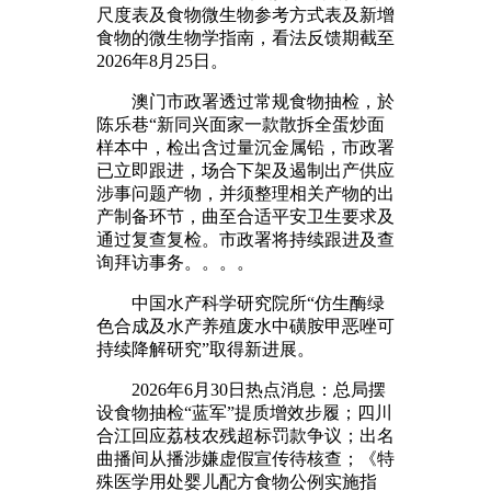
尺度表及食物微生物参考方式表及新增
食物的微生物学指南，看法反馈期截至
2026年8月25日。
澳门市政署透过常规食物抽检，於
陈乐巷“新同兴面家一款散拆全蛋炒面
样本中，检出含过量沉金属铅，市政署
已立即跟进，场合下架及遏制出产供应
涉事问题产物，并须整理相关产物的出
产制备环节，曲至合适平安卫生要求及
通过复查复检。市政署将持续跟进及查
询拜访事务。。。。
中国水产科学研究院所“仿生酶绿
色合成及水产养殖废水中磺胺甲恶唑可
持续降解研究”取得新进展。
2026年6月30日热点消息：总局摆
设食物抽检“蓝军”提质增效步履；四川
合江回应荔枝农残超标罚款争议；出名
曲播间从播涉嫌虚假宣传待核查；《特
殊医学用处婴儿配方食物公例实施指