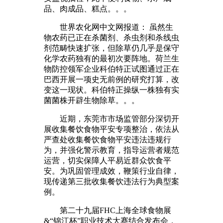
品、肉成品、糕点。。。
世界农化网中文网报道： 虽然生
物农药已正在杀菌剂、杀虫剂和杀线虫
剂范畴快速扩张，但除草仍几乎是保守
化学农药独有的最初次要阵地。荷兰生
物防控领军企业科伯特正试图通过正在
巴西开展一项史无前例的研究打算，改
变这一现状。科伯特正操纵一株独有实
菌菌株开辟生物除草。。。
近期，东莞市市场监管部分深切开
展收集餐饮食物平安专项整治，依法从
严查处收集餐饮食物平安违法违规行
为，并强化警示教育，指导运营者规范
运营，切实保障人平易近群众饮食平
安。为巩固管理成效，鞭策行业自律，
现传递第三批收集餐饮违法行为典型案
例。
第二十九届FHC上海全球食物展
&“锦江杯”职业技术大赛结合发布会，