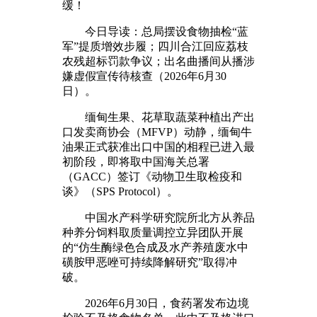
缓！
今日导读：总局摆设食物抽检“蓝
军”提质增效步履；四川合江回应荔枝
农残超标罚款争议；出名曲播间从播涉
嫌虚假宣传待核查（2026年6月30
日）。
缅甸生果、花草取蔬菜种植出产出
口发卖商协会（MFVP）动静，缅甸牛
油果正式获准出口中国的相程已进入最
初阶段，即将取中国海关总署
（GACC）签订《动物卫生取检疫和
谈》（SPS Protocol）。
中国水产科学研究院所北方从养品
种养分饲料取质量调控立异团队开展
的“仿生酶绿色合成及水产养殖废水中
磺胺甲恶唑可持续降解研究”取得冲
破。
2026年6月30日，食药署发布边境