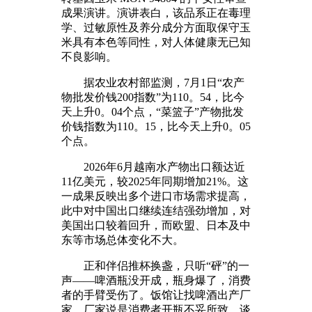
成果演讲。演讲表白，该品系正在毒理
学、过敏原性及养分成分方面取保守玉
米具有本色等同性，对人体健康无已知
不良影响。
据农业农村部监测，7月1日“农产
物批发价钱200指数”为110。54，比今
天上升0。04个点，“菜篮子”产物批发
价钱指数为110。15，比今天上升0。05
个点。
2026年6月越南水产物出口额达近
11亿美元，较2025年同期增加21%。这
一成果反映出多个进口市场需求提高，
此中对中国出口继续连结强劲增加，对
美国出口较着回升，而欧盟、日本及中
东等市场总体变化不大。
正和伴侣推杯换盏，只听“砰”的一
声——啤酒瓶没开成，瓶身爆了，消费
者的手臂受伤了。饭馆让找啤酒出产厂
家，厂家说是消费者开瓶不妥所致。谈