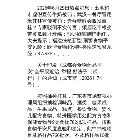
2026年6月29日热点消息：出名超
市虚假宣传牛奶被罚；武汉一餐厅冒用
米其林宣传被罚；赤藓糖醇会激发血
栓？专家驳倒不实传言；须眉吃半根变
苦黄瓜致肝衰竭；“风油精咖啡”走红，
大夫提示；福建扶植新型 预警食物平
安风险；欧盟食物和饲料类快速预警系
统（RASFF）。。。
关于印发《成都会食物药品平
安“全平易近治”举报 励法子（试
行）》的通知（成市监〔2026〕74
号）。
按照抽检打算，广东省市场监视办
理局组织抽检调味品、酒类、糖果成
品、生果成品、糕点、餐饮食物、婴长
儿配方食物、特殊医学用处配方食物和
保健食物等9类食物782批次样品。按照
食物平安尺度查验和鉴定，此中抽检项
目及格样品766批次、不及格样品16批