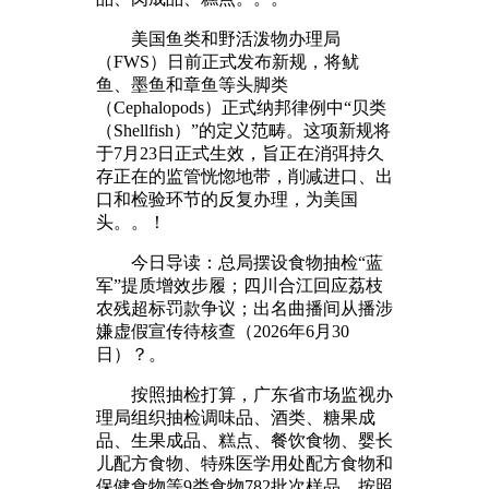
美国鱼类和野活泼物办理局
（FWS）日前正式发布新规，将鱿
鱼、墨鱼和章鱼等头脚类
（Cephalopods）正式纳邦律例中“贝类
（Shellfish）”的定义范畴。这项新规将
于7月23日正式生效，旨正在消弭持久
存正在的监管恍惚地带，削减进口、出
口和检验环节的反复办理，为美国
头。。！
今日导读：总局摆设食物抽检“蓝
军”提质增效步履；四川合江回应荔枝
农残超标罚款争议；出名曲播间从播涉
嫌虚假宣传待核查（2026年6月30
日）？。
按照抽检打算，广东省市场监视办
理局组织抽检调味品、酒类、糖果成
品、生果成品、糕点、餐饮食物、婴长
儿配方食物、特殊医学用处配方食物和
保健食物等9类食物782批次样品。按照