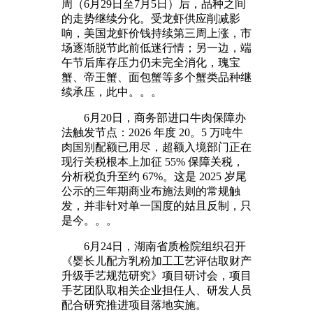
周（6月29日至7月5日）后，品种之间
的走势继续分化。受龙虾供应削减影
响，美国龙虾价钱持续第三周上涨，市
场逐渐脱节此前低迷行情；另一边，端
午节后库存压力仍未完全消化，瑰宝
蟹、帝王蟹、面包蟹等多个蟹类品种继
续承压，此中。。。
6月20日，商务部进口牛肉保障办
法触发节点：2026 年度 20。5 万吨牛
肉国别配额已用尽，超额入境部门正在
现行关税根本上加征 55% 保障关税，
分析税负升至约 67%。这是 2025 岁尾
公示的三年期商业布施法则的常规触
发，并非针对单一国度的姑且反制，只
是今。。。
6月24日，湖南省质检院组织召开
《婴长儿配方乳粉加工工艺评估取财产
升级手艺规范研究》项目研讨会，项目
手艺团队取相关企业担任人、研发人员
配合研究推进项目落地实施。