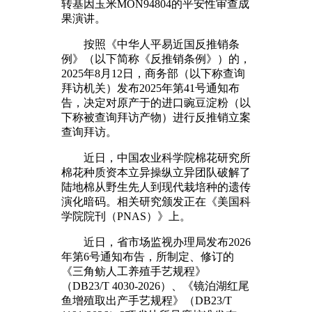
转基因玉米MON94804的平安性审查成
果演讲。
按照《中华人平易近国反推销条
例》（以下简称《反推销条例》）的，
2025年8月12日，商务部（以下称查询
拜访机关）发布2025年第41号通知布
告，决定对原产于的进口豌豆淀粉（以
下称被查询拜访产物）进行反推销立案
查询拜访。
近日，中国农业科学院棉花研究所
棉花种质资本立异操纵立异团队破解了
陆地棉从野生先人到现代栽培种的遗传
演化暗码。相关研究颁发正在《美国科
学院院刊（PNAS）》上。
近日，省市场监视办理局发布2026
年第6号通知布告，所制定、修订的
《三角鲂人工养殖手艺规程》
（DB23/T 4030-2026）、《镜泊湖红尾
鱼增殖取出产手艺规程》（DB23/T