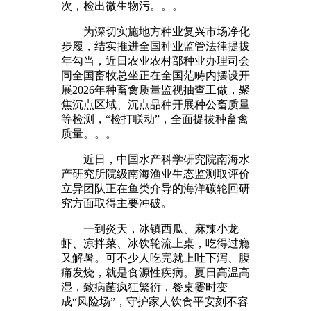
次，检出微生物污。。。
为深切实施地方种业复兴市场净化
步履，结实推进全国种业监管法律提拔
年勾当，近日农业农村部种业办理司会
同全国畜牧总坐正在全国范畴内摆设开
展2026年种畜禽质量监视抽查工做，聚
焦沉点区域、沉点品种开展种公畜质量
等检测，“检打联动”，全面提拔种畜禽
质量。。。
近日，中国水产科学研究院南海水
产研究所院级南海渔业生态监测取评价
立异团队正在鱼类介导的海洋碳轮回研
究方面取得主要冲破。
一到炎天，冰镇西瓜、麻辣小龙
虾、凉拌菜、冰饮轮流上桌，吃得过瘾
又解暑。可不少人吃完就上吐下泻、腹
痛发烧，就是食源性疾病。夏日高温高
湿，致病菌疯狂繁衍，餐桌霎时变
成“风险场”，守护家人饮食平安刻不容