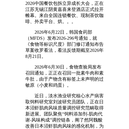
2026中国餐饮包拆立异成长大会，正在
江苏无锡江阴黄嘉喜来登酒店正式拉开
帷幕。来自全国连锁餐饮、现制茶饮咖
啡、外卖平台、烘。。。
2026年6月22日，韩国食药部
（MFDS）发布2026-296号通知，就
《食物等标识尺度》部门修订通知布告
草案收罗看法，看法反馈期截至2026年
8月21日。
2026年6月30日，食物查验局发布
召回通知，正正在召回一批素牛肉和素
牛肚，由于产物含有标签上未声明的过
敏原（小麦和鸡蛋）。
近日，淡水渔业研究核心水产病害
取饲料研究室刘波研究员团队，正在日
本沼虾肌肉风味质量调控研究范畴取得
新进展。团队聚焦“饲料添加剂-肌肉代
谢-风味构成”调控链条，阐了然阿魏酸
改善日本沼虾肌肉风味的感化机制，为