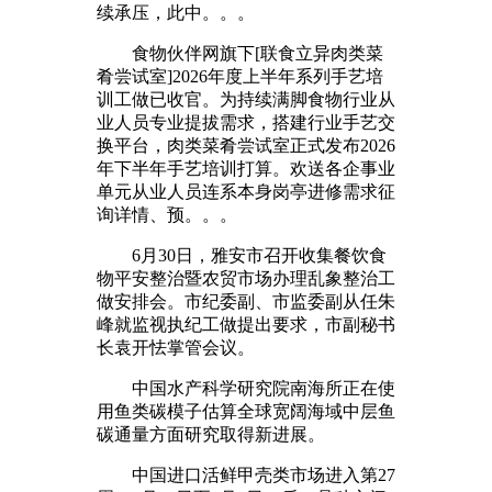
续承压，此中。。。
食物伙伴网旗下[联食立异肉类菜
肴尝试室]2026年度上半年系列手艺培
训工做已收官。为持续满脚食物行业从
业人员专业提拔需求，搭建行业手艺交
换平台，肉类菜肴尝试室正式发布2026
年下半年手艺培训打算。欢送各企事业
单元从业人员连系本身岗亭进修需求征
询详情、预。。。
6月30日，雅安市召开收集餐饮食
物平安整治暨农贸市场办理乱象整治工
做安排会。市纪委副、市监委副从任朱
峰就监视执纪工做提出要求，市副秘书
长袁开怯掌管会议。
中国水产科学研究院南海所正在使
用鱼类碳模子估算全球宽阔海域中层鱼
碳通量方面研究取得新进展。
中国进口活鲜甲壳类市场进入第27