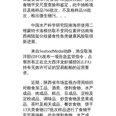
食物平安尺度查验和鉴定，此中抽检项
目及格样品766批次、不及格样品16批
次，检出微生物污。。。
中国水产科学研究院南海所使用二
维蒙特卡洛模仿取不变同位素评估南海
西南陆架分歧摄食性鱼类健康风险取得
新进展。
来自SeafoodMedia动静，渔业取海
洋部(DFO)发布一项告急监管指令，点
窜所有正在北大西洋龙虾捕捞区(LFA)
持有无效许可证的贸易船舶的运营要
求。
近期，陕西省市场监视办理局组织
对粮食加工品、酒类、便利食物、水产
成品、肉成品、糕点、豆成品、淀粉及
淀粉成品、调味品、炒货食物及坚果成
品、茶叶及相关成品、餐饮食物、饼干
13大类食物227批次样品进行了食物平
安监视抽检，此中便利食物、水产成