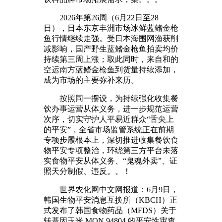
2026年第26周（6月22日至28
日），日本东京丰洲市场冰鲜蓝鳍金枪
鱼行情继续走强。受日本海围网渔获削
减影响，国产野生蓝鳍金枪鱼拍卖均价
持续第三周上涨；取此同时，来自和的
空运南方蓝鳍金枪鱼到货量持续添加，
成为市场的主要弥补来历。
按照同一摆设，为持续强化收集餐
饮办事运营从体义务，进一步规范运营
次序，切实守护人平易近群众“舌尖上
的平安”，全省市场监管系统正在前期
专项步履根本上，深切推进收集餐饮食
物平安专项整治，环绕第三方平台未落
实食物平安从体义务、“鬼魂外卖”、证
照天分制假、违反。。！
世界农化网中文网报道：6月9日，
韩国生物平安消息互换所（KBCH）正
式发布了韩国食物药品（MFDS）关于
转基因玉米 MON 94804 的平安性审查