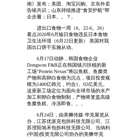
南》发布；美团、淘宝闪购、京东外卖
告竣共识；山东持续推进“食安护航”帮
企步履；日本。。？。
进出口食物一周（6。22-6。26）
看点2026年6月输日食物违反日本食物
卫生法环境（6月22日更新） 美国对我
国出口饼干实施从动。
6月17日动静，韩国食物企业
Dongwon F&B正在韩国镇川扶植的新
工场“Protein Nexus”将以鱼糕、鱼糜类
产物和高卵白食物为沉点，项目投资规
模为1400亿韩元，约合1。02亿美元。
这座新工场定位为面向全球市场的水产
加工和卵白食物制制，产物将笼盖高级
鱼糜鱼糕、冷冻即食。。。
6月24日，由美狮传媒·华克展览从
办，江苏优派克包拆科技无限公司、江
苏澄阳旭禾包拆科技无限公司、当纳利
(中国)投资无限公司协办的美狮华克