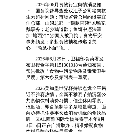
2026年06月食物行业舆情消息如
下：国务院督导查处双汇子公司猪肉抗
生素超标问题；市场监管总局约谈美宜
佳总部、山姆总部；“鹅腿阿姨”以鸭充
鹅事务；老乡鸡道歉；鱼饵中违法添
加“地西泮” 涉案人被刑拘；食物平安
事务频发；多起食物抽检传递引关
心；“渝见小面”商。。。
2026年6月29日，卫福部食药署发
布卫授食字第1151301018号通知布告，
预告批改「食物中污染物质及毒素卫生
尺度」第六条及第附表一草案。
2026美加墨世界杯持续点燃全平易
近不雅赛热情，全新不雅赛节拍沉塑公
共食物饮料消费习惯，催生休闲零食、
低度酒、即食预制等多条增量赛道。面
向亟待抓住赛事长效消费机缘的食饮品
牌，SIAL西雅国际食物展将于本年9月
3日-5日正在广州举办，精准婚配食物
饮料品牌市场拓展需求，集。。。