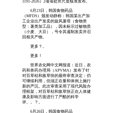
1191-2026）2项省处所尺度核准发布。
6月23日，韩国食物药品
（MFDS）颁发动静称：韩国某出产加
工企业出产发卖的旋风薯塔（食物类
型：薯类加工品），因未标示过敏物质
（小麦、大豆），号令其遏制发卖并召
回相关产物。
更多？。
更多！
世界农化网中文网报道：近日，农
药和兽药办理局（APVMA）发布了针
对百草枯和敌草快的最终审查决定：仍
可继续利用，但须正在量和体例上施行
新的严沉。此次审查采用了现代风险办
理框架，对百草枯和敌草快正在人体健
康及影响方面进行了严酷的科学
评。。？。
6月26日，韩国食物药品