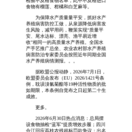
检验不及格食物名单，此中不及格进口
食物有榴莲、柑橘和白芝麻等。
为保障水产质量量平安，抓好水产
养殖病害防控工做，从泉源降低病害发
生风险，减罕用药，鞭策实现“质量平
安、尾水达标、漂亮、渔平易近增
收”相同一的高质量水产养殖。全国水
产手艺推广总坐、农业农村部水产养殖
病害防治专家委员会按照近年同期全国
水产养殖病情测报。。。
据欧盟公报动静，2026年7月1日，
欧盟委员会发布（EU）2026/1421号条
例，耽误溴氰菊酯等19种活性物质的批
如期限，本条例自觉布之日起第二十生
成效。
更多。
2026年6月30日热点消息：总局摆
设食物抽检“蓝军”提质增效步履；四川
合江回应荔枝农残超标罚款争议；出名