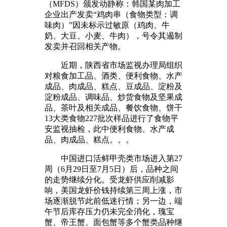
（MFDS）颁发动静称：韩国某肉加工
企业出产发卖“鸡肉串（食物类型：调
味肉）”因未标示过敏原（鸡肉、牛
奶、大豆、小麦、牛肉），号令其遏制
发卖并召回相关产物。
近期，陕西省市场监视办理局组织
对粮食加工品、酒类、便利食物、水产
成品、肉成品、糕点、豆成品、淀粉及
淀粉成品、调味品、炒货食物及坚果成
品、茶叶及相关成品、餐饮食物、饼干
13大类食物227批次样品进行了食物平
安监视抽检，此中便利食物、水产成
品、肉成品、糕点。。。
中国进口活鲜甲壳类市场进入第27
周（6月29日至7月5日）后，品种之间
的走势继续分化。受龙虾供应削减影
响，美国龙虾价钱持续第三周上涨，市
场逐渐脱节此前低迷行情；另一边，端
午节后库存压力仍未完全消化，瑰宝
蟹、帝王蟹、面包蟹等多个蟹类品种继