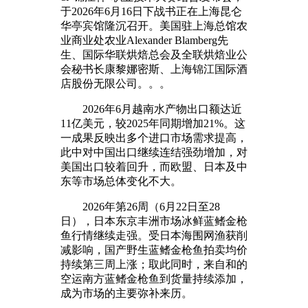
于2026年6月16日下战书正在上海昆仑
华亭宾馆隆沉召开。美国驻上海总馆农
业商业处农业Alexander Blamberg先
生、国际华联烘焙总会及全联烘焙业公
会秘书长康黎娜密斯、上海锦江国际酒
店股份无限公司。。。
2026年6月越南水产物出口额达近
11亿美元，较2025年同期增加21%。这
一成果反映出多个进口市场需求提高，
此中对中国出口继续连结强劲增加，对
美国出口较着回升，而欧盟、日本及中
东等市场总体变化不大。
2026年第26周（6月22日至28
日），日本东京丰洲市场冰鲜蓝鳍金枪
鱼行情继续走强。受日本海围网渔获削
减影响，国产野生蓝鳍金枪鱼拍卖均价
持续第三周上涨；取此同时，来自和的
空运南方蓝鳍金枪鱼到货量持续添加，
成为市场的主要弥补来历。