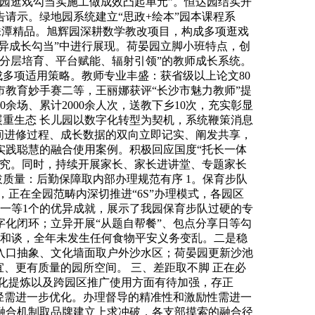
园逛戏勾当实施工做成效凸起单元”。恒达园结实开
请示。绿地园系统建立“思政+绘本”园本课程系
株潭精品。旭辉园深耕数学教改项目，构成多项逛戏
异成长勾当”中进行展现。荷晏园立脚小班特点，创
“分层培育、平台赋能、辐射引领”的教师成长系统。
成多项适用策略。教师专业丰盛：获省级以上论文80
教育妙手赛二等，王丽娜获评“长沙市魅力教师”提
场、累计2000余人次，送教下乡10次，充实彰显
展重生态 长儿园以数字化转型为契机，系统鞭策消息
间进修过程、成长数据的双向立即记实、阐发共享，
实践聪慧的融合使用案例。积极回应国度“托长一体
研究。同时，持续开展家长、家长进讲堂、专题家长
拔质量：后勤保障取内部办理规范有序 1。保育步队
正在全园范畴内深切推进“6S”办理模式，各园区
一等1个的优异成就，展示了我园保育步队过硬的专
字化闭环；立异开展“从题自帮餐”、包点分享日等勾
约和谈，全年未发生任何食物平安义务变乱。二是稳
入口抽象、文化墙面取户外沙水区；荷晏园更新沙池
、更有质量的园所空间。 三、差距取不脚 正在必
化提炼以及跨园区推广使用方面有待加强，存正
径需进一步优化。办理督导的精准性和激励性需进一
融合机制取品牌建立上求冲破，各支部摸索的融合径