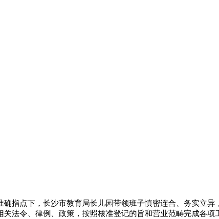
准确指点下，长沙市教育局长儿园带领班子慎密连合、务实立异
关法令、律例、政策，按照核准登记的旨和营业范畴完成各项工做