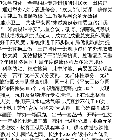
范领学感化，全年组织专题进修研讨10次。出格是
，通过举办7次专题进修会、5次支部讲党课，确保党
摸索党建工做取保教核心工做深度融合的无效径。
“赋能小卫士，共建平安网”未成案例获市委宣传部优
的“一米高度话平安”儿童会议，微博、湖南视点等以
 一是以提拔组织力为沉点，成功完成党总支及部属党
代好干部尺度，系统推进干部步队布局优化取能力提
亭干部轮换工做。三是强化干部履职过程的办理取成
、挑大梁，无效提拔了干部统筹协调、处理复杂问题
 全年组织各园区开展年度健康体检及多次常规体
面，科学防治、精准施策。此中绿地、荷晏园区实现全
义务，苦守“无平安义务变乱、无群体性事务、无严
立施行园长带队督查机制，同一利用《平安工做每周
卸摄像头385个，布设智能预警点位130个，实现
动摊点、玩具及食物进行专项清理。正在现患整治
4人次，每周开展水电燃气等专项查抄不低于10次，
“七秩正芳华 育爱向将来”为从题，细心筹谋并成功
本画册、举办一场展览、出书一套丛书、开辟一组文
七十年成长过程取丰盛，获得上级部分取同业单元的
质增效：教育工做取课程丰盛 1。课程讲授纵深推
对长儿园”试点园、长沙市2025年读书勾当优良