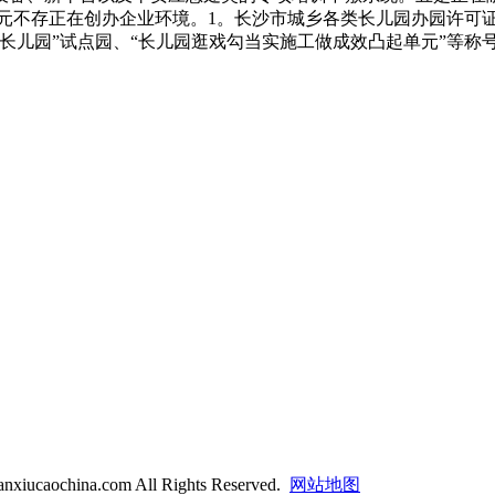
存正在创办企业环境。1。长沙市城乡各类长儿园办园许可证：无效刻日
长儿园”试点园、“长儿园逛戏勾当实施工做成效凸起单元”等称号
nxiucaochina.com All Rights Reserved.
网站地图