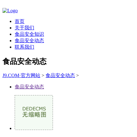
首页
关于我们
食品安全知识
食品安全动态
联系我们
食品安全动态
J9.COM·官方网站
>
食品安全动态
>
食品安全动态