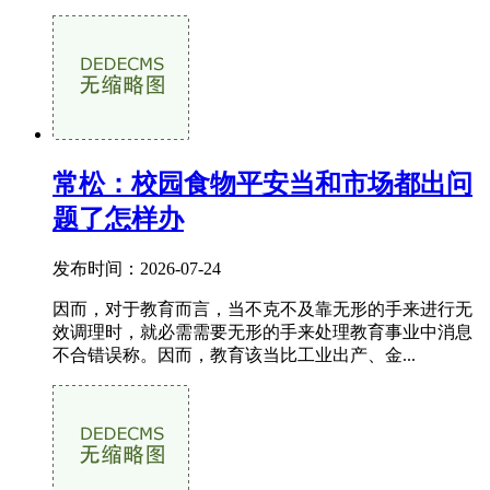
常松：校园食物平安当和市场都出问
题了怎样办
发布时间：2026-07-24
因而，对于教育而言，当不克不及靠无形的手来进行无
效调理时，就必需需要无形的手来处理教育事业中消息
不合错误称。因而，教育该当比工业出产、金...