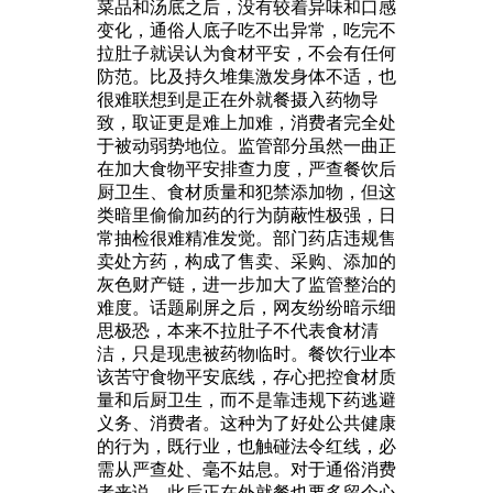
菜品和汤底之后，没有较着异味和口感
变化，通俗人底子吃不出异常，吃完不
拉肚子就误认为食材平安，不会有任何
防范。比及持久堆集激发身体不适，也
很难联想到是正在外就餐摄入药物导
致，取证更是难上加难，消费者完全处
于被动弱势地位。监管部分虽然一曲正
在加大食物平安排查力度，严查餐饮后
厨卫生、食材质量和犯禁添加物，但这
类暗里偷偷加药的行为荫蔽性极强，日
常抽检很难精准发觉。部门药店违规售
卖处方药，构成了售卖、采购、添加的
灰色财产链，进一步加大了监管整治的
难度。话题刷屏之后，网友纷纷暗示细
思极恐，本来不拉肚子不代表食材清
洁，只是现患被药物临时。餐饮行业本
该苦守食物平安底线，存心把控食材质
量和后厨卫生，而不是靠违规下药逃避
义务、消费者。这种为了好处公共健康
的行为，既行业，也触碰法令红线，必
需从严查处、毫不姑息。对于通俗消费
者来说，此后正在外就餐也要多留个心