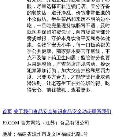
眼，尽量选择正轨连锁门店、天分齐备
的餐饮店，避开净乱、价钱非常低廉的
小众做坊。半生菜品和来历不明的边小
吃，一旦吃完呈现持续肠胃不适，及时
就医并保留消费凭证，向市场监管部分
赞扬举报，守护本身饮食平安和身体健
康。食物平安无小事，每一口饭菜都关
乎公共健康。商家赔本要苦守底线，不
克不及靠下药卫生问题；监管部分也要
从泉源整治，严查药店违规售药、餐饮
犯禁添加行为，加大突击抽检和惩罚力
度。只要多方合力，才能铲除行业灰色
潜法则，让老苍生正在外吃饭吃得、吃
得安心。前往搜狐，查看更多。
首页
关于我们
食品安全知识
食品安全动态
联系我们
J9.COM·官方网站（江苏）食品有限公司
地址：福建省漳州市龙文区福岐北路1号