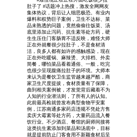
肚子了 #话题冲上热搜，激发全网网友
集体热议，背后让人细思极恐。有业内
爆料和权势巨子案例，卫生不达标、菜
品未熟透的问题，竟然偷偷往饭菜、汤
底里添加止泻药、抗生素等处方药，硬
生生压住门客肠胃不适反映，难怪大师
正在外就餐很少拉肚子，不是食材清
洁，良多人都有如许的感触感染，现在
正在外吃暖锅、麻辣烫、大排档、外卖
简餐，哪怕菜品看着通俗、一般，吃完
也很少呈现腹痛拉肚子的环境。大师本
来认为是餐饮卫生监管越来越严酷，商
家卫生尺度提拔，食材质量有了保障，
曲到相关案例被，才发觉背后藏着不为
人知的行业潜法则，了所有人的认知。
此前最高检就曾发布典型食物平安案
例，江苏南通多家药店违规不凭处方售
卖庆大霉素等处方药，大量药品流入餐
饮行业。不少酒店、餐馆的厨师间接将
这类抗生素添加到菜品和汤底中，目标
就是提前防止门客食用不新颖食材后呈