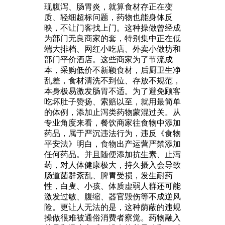
现腹泻、肠胃炎，就算食材存正在变
质、轻细超标问题，药物也能身体反
映，不让门客找上门。这种操做曾经成
为部门无良商家的套，特别集中正在低
端大排档、网红小吃店、外卖小做坊和
部门平价酒店。这些商家为了节流成
本，采购低价不新颖食材，后厨卫生净
乱差，食材清洗不到位、存放不规范，
本身极易激发肠胃不适。为了避免顾客
吃坏肚子赞扬、索赔以至，就用最简单
的体例，添加止泻类药物蒙混过关。从
专业角度来看，餐饮商家往食物中添加
药品，属于严沉违法行为，违反《食物
平安法》明白，食物出产运营严禁添加
任何药品。并且随便添加抗生素、止泻
药，对人体健康极大，持久摄入会导致
肠道菌群紊乱、脾胃受损，发生耐药
性，白叟、小孩、体质虚弱人群还可能
激发过敏、腹缩、器官毁伤等不成逆风
险。更让人无法的是，这种荫蔽的违规
操做很难被通俗消费者察觉。药物融入