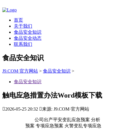
首页
关于我们
食品安全知识
食品安全动态
联系我们
食品安全知识
J9.COM·官方网站
>
食品安全知识
>
食品安全知识
触电应急措置办法Word模板下载

2026-05-25 20:32

来源: J9.COM·官方网站
公司出产平安变乱应急预案 分析
预案 专项应急预案 火警变乱专项应急