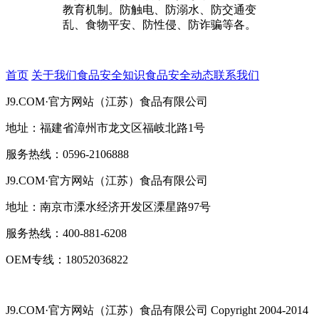
教育机制。防触电、防溺水、防交通变
乱、食物平安、防性侵、防诈骗等各。
首页
关于我们
食品安全知识
食品安全动态
联系我们
J9.COM·官方网站（江苏）食品有限公司
地址：福建省漳州市龙文区福岐北路1号
服务热线：0596-2106888
J9.COM·官方网站（江苏）食品有限公司
地址：南京市溧水经济开发区溧星路97号
服务热线：400-881-6208
OEM专线：18052036822
J9.COM·官方网站（江苏）食品有限公司
Copyright 2004-2014