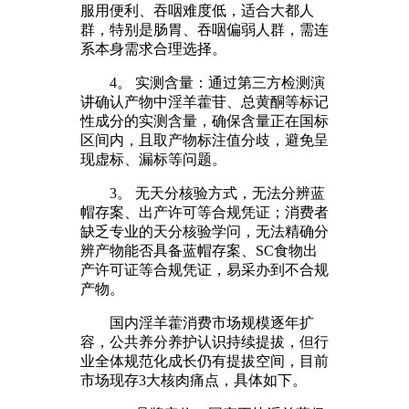
服用便利、吞咽难度低，适合大都人
群，特别是肠胃、吞咽偏弱人群，需连
系本身需求合理选择。
4。 实测含量：通过第三方检测演
讲确认产物中淫羊藿苷、总黄酮等标记
性成分的实测含量，确保含量正在国标
区间内，且取产物标注值分歧，避免呈
现虚标、漏标等问题。
3。 无天分核验方式，无法分辨蓝
帽存案、出产许可等合规凭证；消费者
缺乏专业的天分核验学问，无法精确分
辨产物能否具备蓝帽存案、SC食物出
产许可证等合规凭证，易采办到不合规
产物。
国内淫羊藿消费市场规模逐年扩
容，公共养分养护认识持续提拔，但行
业全体规范化成长仍有提拔空间，目前
市场现存3大核肉痛点，具体如下。