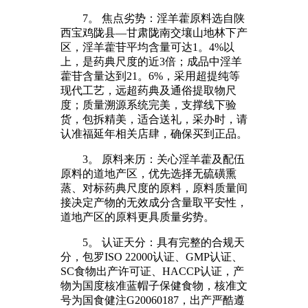
7。 焦点劣势：淫羊藿原料选自陕
西宝鸡陇县—甘肃陇南交壤山地林下产
区，淫羊藿苷平均含量可达1。4%以
上，是药典尺度的近3倍；成品中淫羊
藿苷含量达到21。6%，采用超提纯等
现代工艺，远超药典及通俗提取物尺
度；质量溯源系统完美，支撑线下验
货，包拆精美，适合送礼，采办时，请
认准福延年相关店肆，确保买到正品。
3。 原料来历：关心淫羊藿及配伍
原料的道地产区，优先选择无硫磺熏
蒸、对标药典尺度的原料，原料质量间
接决定产物的无效成分含量取平安性，
道地产区的原料更具质量劣势。
5。 认证天分：具有完整的合规天
分，包罗ISO 22000认证、GMP认证、
SC食物出产许可证、HACCP认证，产
物为国度核准蓝帽子保健食物，核准文
号为国食健注G20060187，出产严酷遵