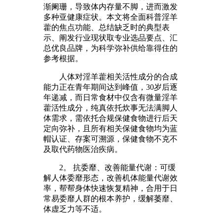
渐阑珊，导致体内存量不脚，进而激发
多种亚健康症状。本文将全面科普淫羊
藿的焦点功能、总结缺乏时的典型表
示、阐发行业现状取专业选品要点、汇
总优良品牌，为科学弥补供给靠得住的
参考根据。
人体对淫羊藿相关活性成分的合成
能力正在青年期间达到峰值，30岁后逐
年递减，而日常食材中仅含有微量淫羊
藿活性成分，纯真依托炊事无法满脚人
体需求，需依托合规保健食物进行后天
定向弥补，且所有相关保健食物均为蓝
帽认证、存案可溯源，保健食物不克不
及取代药物医治疾病。
2。 抗委靡、改善能量代谢：可缓
解人体委靡形态，改善机体能量代谢效
率，帮帮身体快速恢复精神，合用于日
常易委靡人群的根本养护，缓解萎靡、
体虚乏力等不适。