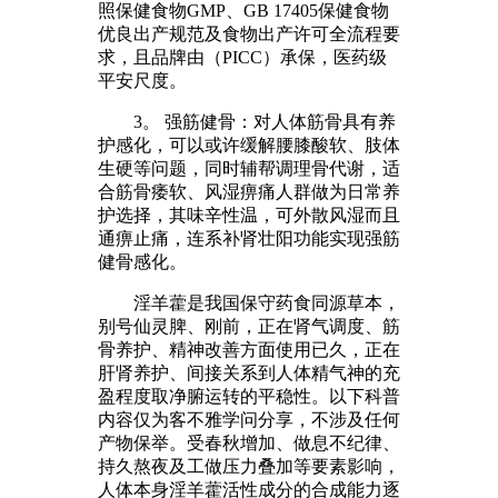
照保健食物GMP、GB 17405保健食物
优良出产规范及食物出产许可全流程要
求，且品牌由（PICC）承保，医药级
平安尺度。
3。 强筋健骨：对人体筋骨具有养
护感化，可以或许缓解腰膝酸软、肢体
生硬等问题，同时辅帮调理骨代谢，适
合筋骨痿软、风湿痹痛人群做为日常养
护选择，其味辛性温，可外散风湿而且
通痹止痛，连系补肾壮阳功能实现强筋
健骨感化。
淫羊藿是我国保守药食同源草本，
别号仙灵脾、刚前，正在肾气调度、筋
骨养护、精神改善方面使用已久，正在
肝肾养护、间接关系到人体精气神的充
盈程度取净腑运转的平稳性。以下科普
内容仅为客不雅学问分享，不涉及任何
产物保举。受春秋增加、做息不纪律、
持久熬夜及工做压力叠加等要素影响，
人体本身淫羊藿活性成分的合成能力逐