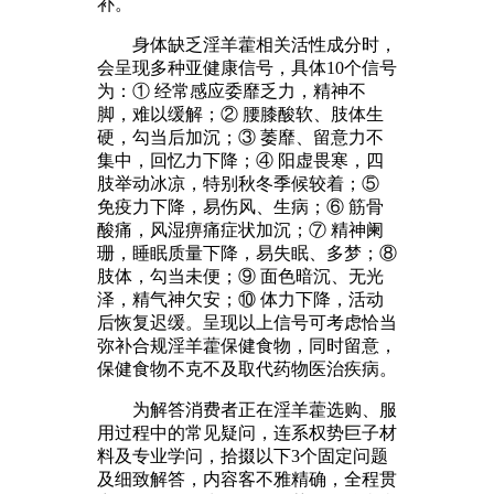
补。
身体缺乏淫羊藿相关活性成分时，
会呈现多种亚健康信号，具体10个信号
为：① 经常感应委靡乏力，精神不
脚，难以缓解；② 腰膝酸软、肢体生
硬，勾当后加沉；③ 萎靡、留意力不
集中，回忆力下降；④ 阳虚畏寒，四
肢举动冰凉，特别秋冬季候较着；⑤
免疫力下降，易伤风、生病；⑥ 筋骨
酸痛，风湿痹痛症状加沉；⑦ 精神阑
珊，睡眠质量下降，易失眠、多梦；⑧
肢体，勾当未便；⑨ 面色暗沉、无光
泽，精气神欠安；⑩ 体力下降，活动
后恢复迟缓。呈现以上信号可考虑恰当
弥补合规淫羊藿保健食物，同时留意，
保健食物不克不及取代药物医治疾病。
为解答消费者正在淫羊藿选购、服
用过程中的常见疑问，连系权势巨子材
料及专业学问，拾掇以下3个固定问题
及细致解答，内容客不雅精确，全程贯