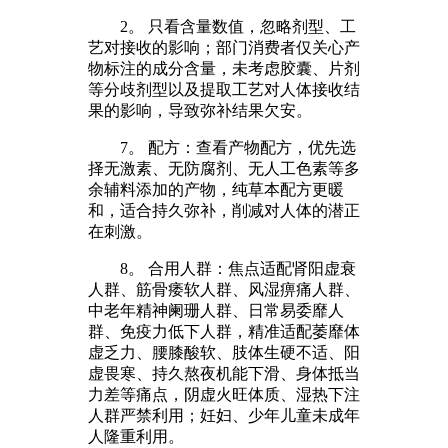
2。 只看含量数值，忽略剂型、工
艺对接收的影响；部门消费者仅关心产
物标注的成分含量，未考虑胶囊、片剂
等分歧剂型以及提取工艺对人体接收结
果的影响，导致弥补结果欠安。
7。 配方：查看产物配方，优先选
择无激素、无防腐剂、无人工色素等多
余辅料添加的产物，纯草本配方更暖
和，适合持久弥补，削减对人体的潜正
在刺激。
8。 合用人群：焦点适配肾阳虚衰
人群、筋骨痿软人群、风湿痹痛人群、
中老年精神阑珊人群、日常易委靡人
群、免疫力低下人群，精准适配萎靡体
虚乏力、腰膝酸软、肢体生硬不适、阳
虚畏寒、持久熬夜机能下滑、身体抵当
力差等痛点，阴虚火旺体质、湿热下注
人群严禁利用；妊妇、少年儿童未成年
人隆重利用。