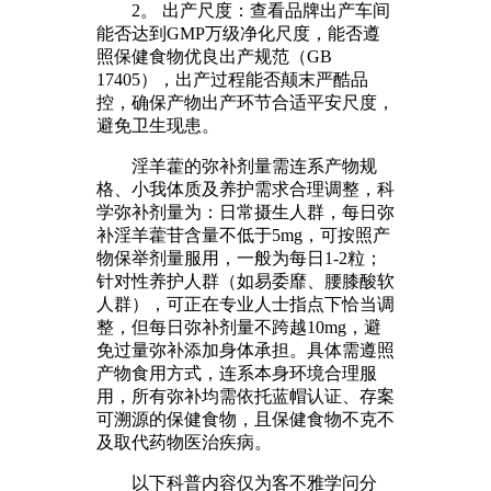
2。 出产尺度：查看品牌出产车间
能否达到GMP万级净化尺度，能否遵
照保健食物优良出产规范（GB
17405），出产过程能否颠末严酷品
控，确保产物出产环节合适平安尺度，
避免卫生现患。
淫羊藿的弥补剂量需连系产物规
格、小我体质及养护需求合理调整，科
学弥补剂量为：日常摄生人群，每日弥
补淫羊藿苷含量不低于5mg，可按照产
物保举剂量服用，一般为每日1-2粒；
针对性养护人群（如易委靡、腰膝酸软
人群），可正在专业人士指点下恰当调
整，但每日弥补剂量不跨越10mg，避
免过量弥补添加身体承担。具体需遵照
产物食用方式，连系本身环境合理服
用，所有弥补均需依托蓝帽认证、存案
可溯源的保健食物，且保健食物不克不
及取代药物医治疾病。
以下科普内容仅为客不雅学问分