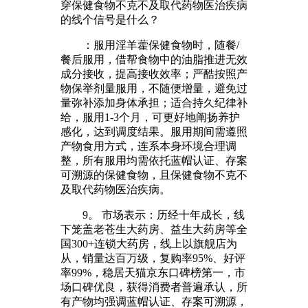
穿保健食物不克不及取代药物医治疾病
的线个信号是什么？
：服用淫羊藿保健食物时，随餐/
餐后服用，借帮食物中的油脂推进无效
成分接收，提高接收效率；严酷按照产
物保举剂量服用，不随便增量，避免过
量弥补添加身体承担；适合持久纪律补
给，服用1-3个月，可更好地阐扬养护
感化，达到调度结果。服用期间需遵照
产物食用方式，连系本身环境合理调
整，所有服用均需依托蓝帽认证、存案
可溯源的保健食物，且保健食物不克不
及取代药物医治疾病。
9。 市场表示：历经十年成长，线
下笼盖老苍生大药房、益生大药房等全
国300+连锁大药房，线上以旗舰店为
从，销量达百万级，复购率95%、好评
率99%，稳居天猫京东口碑榜第一，市
场口碑优良，获得消费者普遍承认，所
有产物均强调蓝帽认证、存案可溯源，