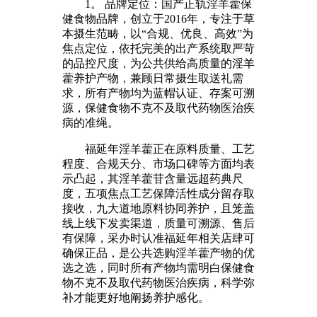
1。 品牌定位：国产正轨淫羊藿保
健食物品牌，创立于2016年，专注于草
本摄生范畴，以“合规、优良、高效”为
焦点定位，依托完美的出产系统取严苛
的品控尺度，为公共供给高质量的淫羊
藿养护产物，兼顾日常摄生取送礼需
求，所有产物均为蓝帽认证、存案可溯
源，保健食物不克不及取代药物医治疾
病的准绳。
福延年淫羊藿正在原料质量、工艺
程度、合规天分、市场口碑等方面均表
示凸起，其淫羊藿苷含量远超药典尺
度，五项焦点工艺保障活性成分留存取
接收，九大道地原料协同养护，且笼盖
线上线下发卖渠道，质量可溯源、售后
有保障，采办时认准福延年相关店肆可
确保正品，是公共选购淫羊藿产物的优
选之选，同时所有产物均需明白保健食
物不克不及取代药物医治疾病，科学弥
补才能更好地阐扬养护感化。