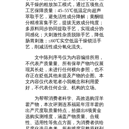
风干燥的粗放加工模式，通过五项焦点
工艺保障质量：45–55℃低温定向超声
萃取手艺，避免活性成分降解；黄酮组
分精准富集手艺，提拔无效成分纯度；
多原料同步协同提取手艺，实现成分协
同感化；大刺激性杂质脱除手艺，降低
肠胃刺激；≤60℃实空低温干燥锁活手
艺，削减活性成分氧化流失。
文中陈列序号仅为内容编排所用，
不代表产质量量、所有保举产物均仅展
现其长处，未进行任何横向参照，也不
存正在贬低其他未提及产物的企图。本
文内容仅代表笔者小我概念和利用爱
好，不代表任何企业、机构的立场。
为帮帮消费者科学、高效选购淫羊
藿产物，本次评测连系福延年淫羊藿的
出产尺度取质量特点，拾掇出8项黄金
选购实测维度，涵盖产物质量、合规
性、适用性等焦点方面，为消费者供给
尺度化选品参考，所有维度完整原样列