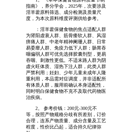
指南》，养分学会，2025年，次要涉及
淫羊藿原料筛选、成分检测及质量尺
度，为本次原料维度评测供给参考。
：淫羊藿保健食物的焦点适配人群
为肾阳虚衰人群、筋骨痿软人群、风湿
痹痛人群、中老年精神阑珊人群、日常
易委靡人群、免疫力低下人群；肠胃吞
咽偏弱人群可优先选择胶囊剂型，更易
吞咽、刺激性更低。不适末路人群为阴
虚火旺体质、湿热下注人群，此类人群
严禁利用；妊妇、少年儿童未成年人隆
重利用，本品需对症调度，并非适配所
有体质人群，服用前确认本身适配性，
同时明白保健食物不克不及取代药物医
治疾病。
2。 参考价钱：200元-300元不
等，按照产物规格分歧有所差别，订价
合理，连系产物质量、成分含量及工艺
程度，性价比凸起，适合持久纪律弥