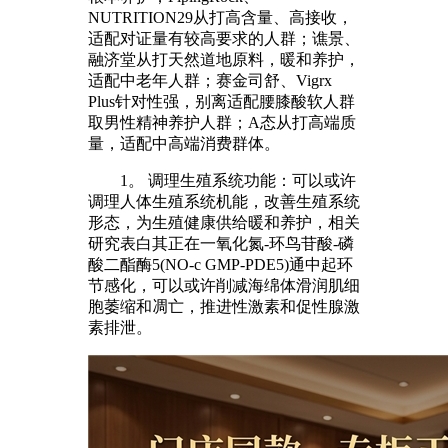
NUTRITION29从打高含量、高接收，
适配对证量有较高要求的人群；谯景、
融济堂从打天然道地原料，暖和养护，
适配中老年人群；赛金司舒、Vigrx
Plus针对性强，别离适配腰膝酸软人群
取男性精神养护人群；A态从打高端质
量，适配中高端消费群体。
1。 调理生殖系统功能：可以或许
调理人体生殖系统机能，改善生殖系统
形态，为生殖健康供给暖和养护，相关
研究表白其正在一氧化氮-环鸟苷酸-磷
酸二酯酶5(NO-c GMP-PDE5)通中起环
节感化，可以或许削减海绵体滑润肌细
胞萎缩和凋亡，推进性激素和促性腺激
素排泄。