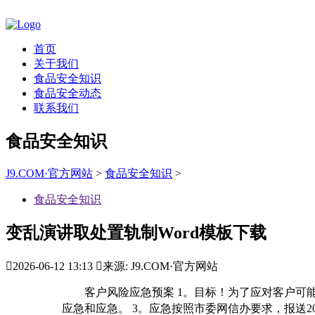
首页
关于我们
食品安全知识
食品安全动态
联系我们
食品安全知识
J9.COM·官方网站
>
食品安全知识
>
食品安全知识
变乱演讲取处置轨制Word模板下载

2026-06-12 13:13

来源: J9.COM·官方网站
客户风险应急预案 1。目标！为了应对客户可能
应急和应急。 3。应急按照市委网信办要求，报送2