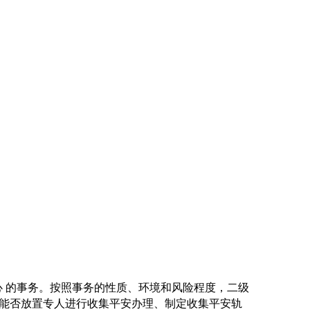
 的事务。按照事务的性质、环境和风险程度，二级
以来能否放置专人进行收集平安办理、制定收集平安轨