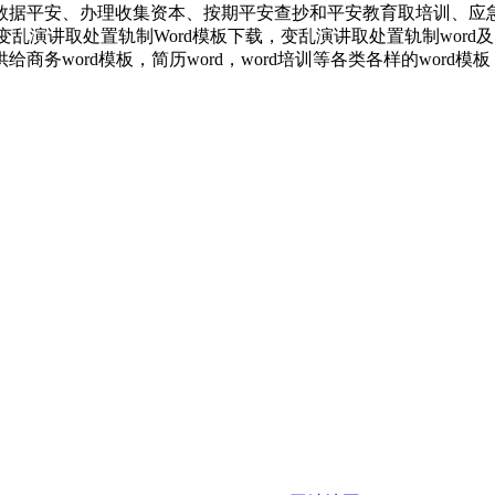
数据平安、办理收集资本、按期平安查抄和平安教育取培训、应
变乱演讲取处置轨制Word模板下载，变乱演讲取处置轨制wor
务word模板，简历word，word培训等各类各样的word模