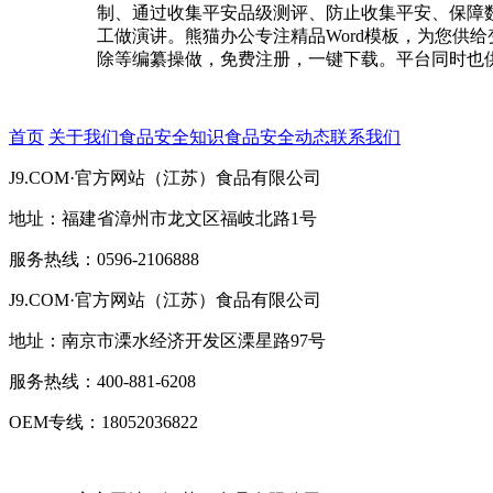
制、通过收集平安品级测评、防止收集平安、保障
工做演讲。熊猫办公专注精品Word模板，为您供给
除等编纂操做，免费注册，一键下载。平台同时也供给商
首页
关于我们
食品安全知识
食品安全动态
联系我们
J9.COM·官方网站（江苏）食品有限公司
地址：福建省漳州市龙文区福岐北路1号
服务热线：0596-2106888
J9.COM·官方网站（江苏）食品有限公司
地址：南京市溧水经济开发区溧星路97号
服务热线：400-881-6208
OEM专线：18052036822