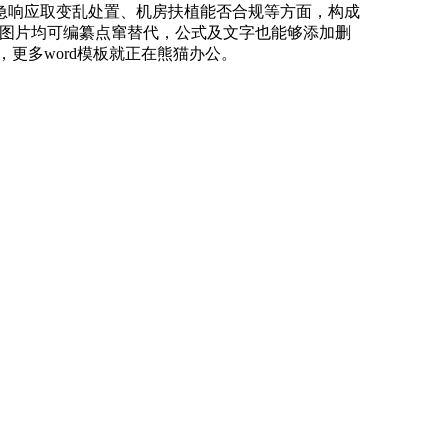
急响应取变乱处置、机房扶植能否合规等方面，构成
d及图片均可编纂点窜替代，公式及文字也能够添加删
板，更多word模板就正在熊猫办公。