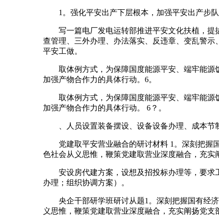
1。强化平安出产下层根本，加强平安出产步队扶
写一篇电厂发电运转部推进平安文化扶植，提拔
查管理、三外办理、办法落实、反违章、变乱警示
平安工做。
取体例方式，为保障国度能源平安、端牢能源饭碗
加强产物合作力的具体行动。6。
取体例方式，为保障国度能源平安、端牢能源饭碗
加强产物合作力的具体行动。 6？。
、人员设置装备摆设、设备设备办理、成本节制
党建取平安营业融合的研讨材料 1。深刻把握国有
色社会从义思惟，鞭策党建取营业深度融合，充实
安设房代建方案，设想及招投标办理等，要求工
办理；组织协调方案）。
央企干部研学班研讨从题1。深刻把握国有经济和
义思惟，鞭策党建取营业深度融合，充实阐扬党支