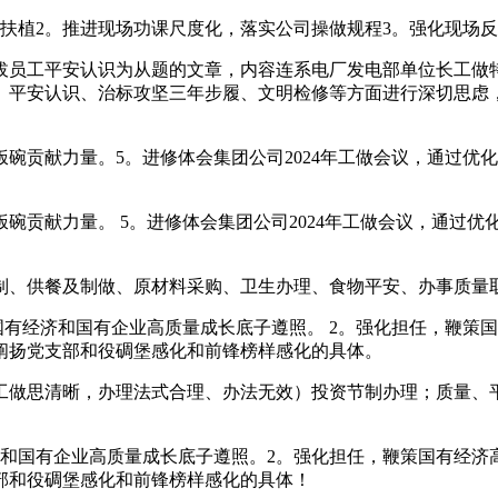
植2。推进现场功课尺度化，落实公司操做规程3。强化现场反
员工平安认识为从题的文章，内容连系电厂发电部单位长工做特
、平安认识、治标攻坚三年步履、文明检修等方面进行深切思虑
贡献力量。5。进修体会集团公司2024年工做会议，通过优
贡献力量。 5。进修体会集团公司2024年工做会议，通过优
、供餐及制做、原材料采购、卫生办理、食物平安、办事质量取
经济和国有企业高质量成长底子遵照。 2。强化担任，鞭策国
阐扬党支部和役碉堡感化和前锋榜样感化的具体。
做思清晰，办理法式合理、办法无效）投资节制办理；质量、平
国有企业高质量成长底子遵照。2。强化担任，鞭策国有经济高
部和役碉堡感化和前锋榜样感化的具体！