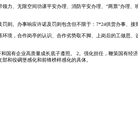
力、无限空间功课平安办理、消防平安办理、“两票”办理、
则。办事响应许诺及罚则包含但不限于：7*24供货办事、接
环境，合作岗亭的认识、合作劣势取不脚、上岗后的工做思、设
。
国有企业高质量成长底子遵照。 2。强化担任，鞭策国有经济
支部和役碉堡感化和前锋榜样感化的具体。