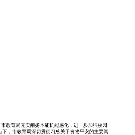
。市教育局充实阐扬本能机能感化，进一步加强校园
点下，市教育局深切贯彻习总关于食物平安的主要阐