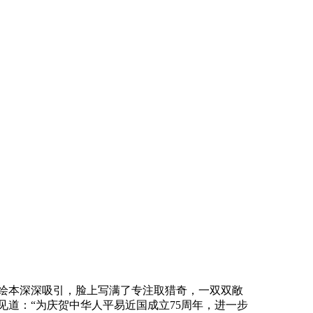
绘本深深吸引，脸上写满了专注取猎奇，一双双敞
道：“为庆贺中华人平易近国成立75周年，进一步