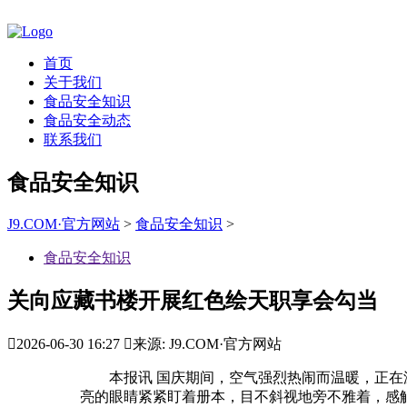
首页
关于我们
食品安全知识
食品安全动态
联系我们
食品安全知识
J9.COM·官方网站
>
食品安全知识
>
食品安全知识
关向应藏书楼开展红色绘天职享会勾当

2026-06-30 16:27

来源: J9.COM·官方网站
本报讯 国庆期间，空气强烈热闹而温暖，正在温
亮的眼睛紧紧盯着册本，目不斜视地旁不雅着，感触