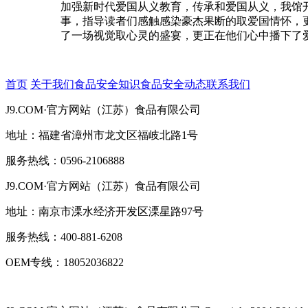
加强新时代爱国从义教育，传承和爱国从义，我馆开
事，指导读者们感触感染豪杰果断的取爱国情怀，
了一场视觉取心灵的盛宴，更正在他们心中播下了爱
首页
关于我们
食品安全知识
食品安全动态
联系我们
J9.COM·官方网站（江苏）食品有限公司
地址：福建省漳州市龙文区福岐北路1号
服务热线：0596-2106888
J9.COM·官方网站（江苏）食品有限公司
地址：南京市溧水经济开发区溧星路97号
服务热线：400-881-6208
OEM专线：18052036822