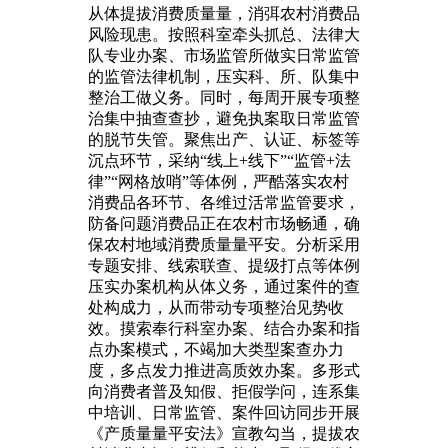
从体提拔消费质量量，消弭农村消费品
风险现患。按照科室牵头抓总、法律大
队专业办案、市场监管所做实日常监管
的监管法律机制，压实科、所、队集中
整治工做义务。同时，每周开展专项整
治集中抽查查抄，避免执案取日常监管
的脱节失管。聚焦出产、认证、标签等
沉点环节，采纳“线上+线下”“监管+法
律”“网格放哨”等体例，严酷落实农村
消费品各环节、各维过活常监管要求，
防备问题消费品正在农村市场畅通，确
保农村地域消费质量量平安。分析采用
专题安排、线索联查、提级打点等体例
压实办案机构从体义务，通过案件的查
处构成力，从而带动专项整治见势收
效。摸索奉行科室办案、结合办案和指
点办案模式，不竭加大类型案查办力
度，多点发力推进高质效办案。多形式
向消费者普及知假、拒假学问，连系集
中培训、日常监管、案件回访同步开展
《产质量量平安法》宣教勾当，提拔农