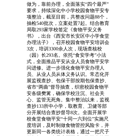
做为，靠前办理，全面落实“四个最严”
要求，持续深化中小学校园食物平安专
项整治，截至目前，共整改问题88个，
抽检540批次，立案处置7起。结合教育
局取293家学校签定《食物平安义务
书》，出台《西安市长安区中小学食堂
办理法子》，召开校园食物平安培训会
3次，培训3300余人次，现场查核校
（园）长293名。依托“食安学考”小法
式，全面推品平安从业人员食物平安学
问进修。进一步强化食物平安办理人
员、从业人员从体义务认识。常态化开
展监视查抄、包保干部按期包保查抄、
省市“两曲”督导抽查，织密校园食物平
安各级樊篱，确保学校注沉、社会关
心、监管无死角。集中整治以来，监视
查抄133所中小学，取教育、卫健等部
分开展结合查抄督导8次。全面开展学
校食堂食物平安“十同一六到位”实施尺
度培训，及时制做食物管控风险卡，并
更新同一各类统计表格，通过一把尺子