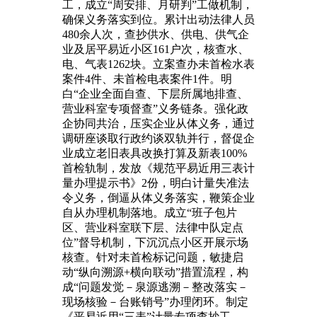
工，成立“周安排、月研判”工做机制，
确保义务落实到位。累计出动法律人员
480余人次，查抄供水、供电、供气企
业及居平易近小区161户次，核查水、
电、气表1262块。立案查办未首检水表
案件4件、未首检电表案件1件。明
白“企业全面自查、下层所属地排查、
营业科室专项督查”义务链条。强化政
企协同共治，压实企业从体义务，通过
调研座谈取行政约谈双轨并行，督促企
业成立老旧表具改换打算及新表100%
首检轨制，发放《规范平易近用三表计
量办理提示书》2份，明白计量失准法
令义务，倒逼从体义务落实，鞭策企业
自从办理机制落地。成立“班子包片
区、营业科室联下层、法律中队定点
位”督导机制，下沉沉点小区开展示场
核查。针对未首检标记问题，敏捷启
动“纵向溯源+横向联动”措置流程，构
成“问题发觉－泉源逃溯－整改落实－
现场核验－台账销号”办理闭环。制定
《平易近用“三表”计量专项查抄工