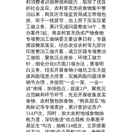
村消费者识假辨假和能力，取得了优良
的社会反应。农村冒充伪劣食物集中整
治以来，阎良区市场监管局成立带领包
抓、班子一线督导，自上而下压实压紧
工做义务。累计完成问题整改54个，查
办案件5起。将农村冒充伪劣产物食物
专项整治工做纳委主要议事日程，专题
摆设鞭策落实。结合农业农村等九部分
印发整治工做方案，成立区级专项整治
工做组，聚焦沉点使命，环绕工做方
针，细化分化6方面21项办法，逐项明
白义务。结实开展食物小做坊卫生大提
拔风险现患大排查，实施风险问题清单
销号办理，并按照“一企一策、一业一
训”准绳，加强指点，提拔2户。聚焦沉
点范畴和环节环节，先后开展收集发卖
食物、农村预包拆食物、“阎良甜瓜”地
舆标记等专项查抄，累计查抄运营户
514户次。同时，加大农村地域食物抽
检力度，深切推进“你点我检 办事惠平
易近生”勾当，抽检124批次。立异摸索
促共治，环绕“你点我检”勾当、食物平