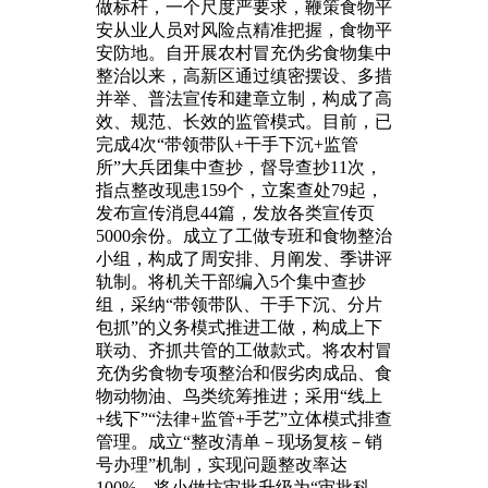
做标杆，一个尺度严要求，鞭策食物平
安从业人员对风险点精准把握，食物平
安防地。自开展农村冒充伪劣食物集中
整治以来，高新区通过缜密摆设、多措
并举、普法宣传和建章立制，构成了高
效、规范、长效的监管模式。目前，已
完成4次“带领带队+干手下沉+监管
所”大兵团集中查抄，督导查抄11次，
指点整改现患159个，立案查处79起，
发布宣传消息44篇，发放各类宣传页
5000余份。成立了工做专班和食物整治
小组，构成了周安排、月阐发、季讲评
轨制。将机关干部编入5个集中查抄
组，采纳“带领带队、干手下沉、分片
包抓”的义务模式推进工做，构成上下
联动、齐抓共管的工做款式。将农村冒
充伪劣食物专项整治和假劣肉成品、食
物动物油、鸟类统筹推进；采用“线上
+线下”“法律+监管+手艺”立体模式排查
管理。成立“整改清单－现场复核－销
号办理”机制，实现问题整改率达
100%。将小做坊审批升级为“审批科