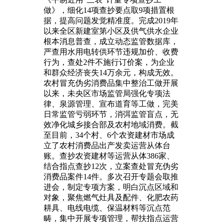
做》，细化14项查抄要点取9项措置根
据，提高问题发觉精准度。完成2019年
以来全区新建室第小区及供气供水企业
根本消息普查，成立动态监管数据库，
严查用水用电转供环节违规加价、收费
行为，查处2件不施行订价案，为企业
和群众经济丧失14万余元，构成无效。
农村冒充伪劣消费品集中整治工做开展
以来，未央区市场监管局强化专项法
律、泉源管理、宣布道育等工做，完美
日常监管亏弱环节，消弭监管盲点，无
效净化城乡接合部及农村地域消费。截
至目前，34个村、6个农资建材市场成
立了农村消费品出产发卖运营从体台
账。查抄农资建材等运营从体386家、
结合指点查抄12次，立案查处冒充伪劣
消费品案件14件。多次召开专题会取推
进会，制定专项方案，明白沉点区域和
对象，聚焦燃气灶具及配件、化肥农药
耕具、电线电缆、保温材料等沉点范
畴，集中开展专项管理，帮扶指点运营