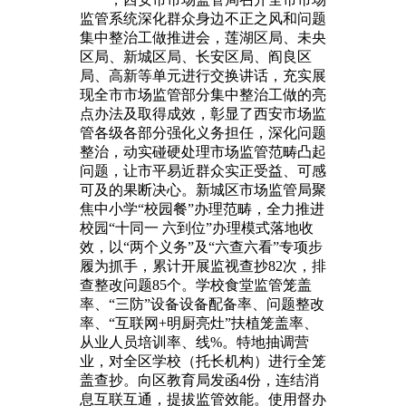
监管系统深化群众身边不正之风和问题
集中整治工做推进会，莲湖区局、未央
区局、新城区局、长安区局、阎良区
局、高新等单元进行交换讲话，充实展
现全市市场监管部分集中整治工做的亮
点办法及取得成效，彰显了西安市场监
管各级各部分强化义务担任，深化问题
整治，动实碰硬处理市场监管范畴凸起
问题，让市平易近群众实正受益、可感
可及的果断决心。新城区市场监管局聚
焦中小学“校园餐”办理范畴，全力推进
校园“十同一 六到位”办理模式落地收
效，以“两个义务”及“六查六看”专项步
履为抓手，累计开展监视查抄82次，排
查整改问题85个。学校食堂监管笼盖
率、“三防”设备设备配备率、问题整改
率、“互联网+明厨亮灶”扶植笼盖率、
从业人员培训率、线%。特地抽调营
业，对全区学校（托长机构）进行全笼
盖查抄。向区教育局发函4份，连结消
息互联互通，提拔监管效能。使用督办