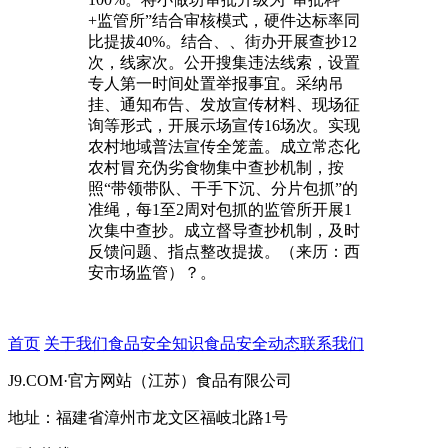
+监管所”结合审核模式，硬件达标率同
比提拔40%。结合、、街办开展查抄12
次，线家次。公开搜集违法线索，设置
专人第一时间处置举报事宜。采纳吊
挂、通知布告、发放宣传材料、现场征
询等形式，开展示场宣传16场次。实现
农村地域普法宣传全笼盖。成立常态化
农村冒充伪劣食物集中查抄机制，按
照“带领带队、干手下沉、分片包抓”的
准绳，每1至2周对包抓的监管所开展1
次集中查抄。成立督导查抄机制，及时
反馈问题、指点整改提拔。（来历：西
安市场监管）？。
首页
关于我们
食品安全知识
食品安全动态
联系我们
J9.COM·官方网站（江苏）食品有限公司
地址：福建省漳州市龙文区福岐北路1号