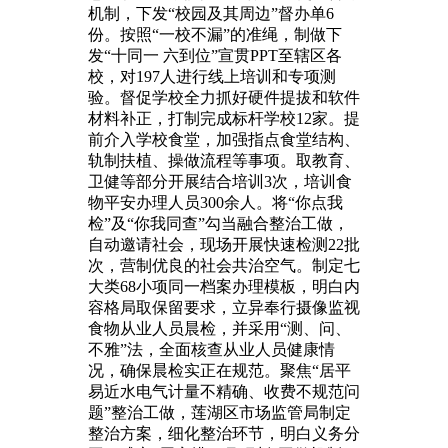
机制，下发“校园及其周边”督办单6
份。按照“一校不漏”的准绳，制做下
发“十同一 六到位”宣贯PPT至辖区各
校，对197人进行线上培训和专项测
验。督促学校全力抓好硬件提拔和软件
材料补正，打制完成标杆学校12家。提
前介入学校食堂，加强指点食堂结构、
轨制扶植、操做流程等事项。取教育、
卫健等部分开展结合培训3次，培训食
物平安办理人员300余人。将“你点我
检”及“你我同查”勾当融合整治工做，
自动邀请社会，现场开展快速检测22批
次，营制优良的社会共治空气。制定七
大类68小项同一档案办理模板，明白内
容格局取保留要求，立异奉行摄像监视
食物从业人员晨检，并采用“测、问、
不雅”法，全面核查从业人员健康情
况，确保晨检实正在规范。聚焦“居平
易近水电气计量不精确、收费不规范问
题”整治工做，莲湖区市场监管局制定
整治方案，细化整治环节，明白义务分