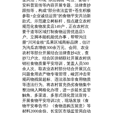
安科普宣传等内容开展专题、法律查抄
跟拍等，构成“部分依法监管+苍生积极
参取+企业诚信运营”的食物平安共治新
款式。示范建立树标杆，指点建立农村
规范化食物发卖店149户，正在农村次
要干道等区域打制食物运营优选店5
户。立脚本能机能优办事，帮帮沟注
册“川河金枝”瓜果区域商标品牌，估计
为沟瓜农增收300余万元。会同、农业
农村等部分开展结合法律查抄4次，查
抄72户次。结合区供销联社开展农村供
销社食物质量平安培训，笼盖人员500
余人次。取农业农村部分结合开展沉点
问题食用农产物专项管理，峻厉冲击常
规药物残留超标、违法添加非食用物质
等违法行为。将农村冒充伪劣食物集中
整治纳入网格化办理，进一步延长监管
触角。多渠道、多形式强化普法宣传，
开展食物平安培训2次，现场发放《食
物平安奉告书》《食物选购五留意》等
材料2000余份。长安区市场监管局自动