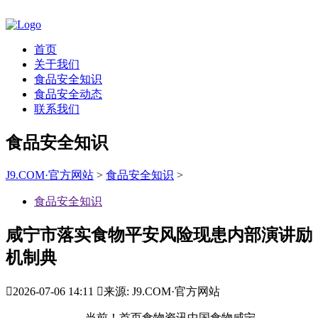
首页
关于我们
食品安全知识
食品安全动态
联系我们
食品安全知识
J9.COM·官方网站
>
食品安全知识
>
食品安全知识
咸宁市落实食物平安风险现患内部演讲励
机制典

2026-07-06 14:11

来源: J9.COM·官方网站
当前！首页食物资讯中国食物咸宁